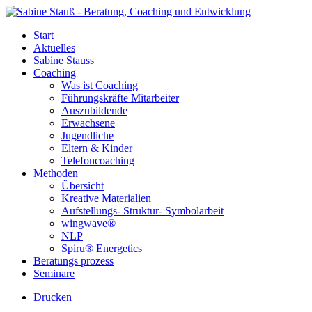
Start
Aktuelles
Sabine Stauss
Coaching
Was ist Coaching
Führungskräfte Mitarbeiter
Auszubildende
Erwachsene
Jugendliche
Eltern & Kinder
Telefoncoaching
Methoden
Übersicht
Kreative Materialien
Aufstellungs- Struktur- Symbolarbeit
wingwave®
NLP
Spiru® Energetics
Beratungs prozess
Seminare
Drucken